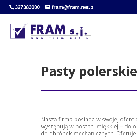
327383000
fram@fram.net.pl
Pasty polerski
Nasza firma posiada w swojej oferci
występują w postaci miękkiej – do 
do obróbek mechanicznych. Oferuje