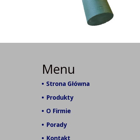
Menu
Strona Główna
Produkty
O Firmie
Porady
Kontakt