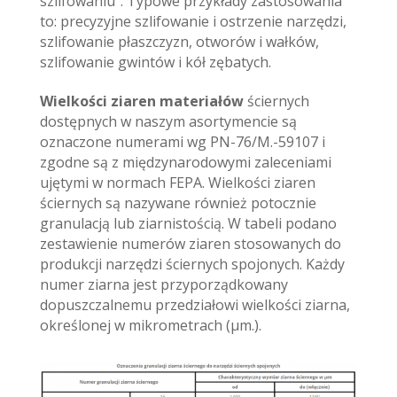
szlifowaniu”. Typowe przykłady zastosowania
to: precyzyjne szlifowanie i ostrzenie narzędzi,
szlifowanie płaszczyzn, otworów i wałków,
szlifowanie gwintów i kół zębatych.
Wielkości ziaren materiałów
ściernych
dostępnych w naszym asortymencie są
oznaczone numerami wg PN-76/M.-59107 i
zgodne są z międzynarodowymi zaleceniami
ujętymi w normach FEPA. Wielkości ziaren
ściernych są nazywane również potocznie
granulacją lub ziarnistością. W tabeli podano
zestawienie numerów ziaren stosowanych do
produkcji narzędzi ściernych spojonych. Każdy
numer ziarna jest przyporządkowany
dopuszczalnemu przedziałowi wielkości ziarna,
określonej w mikrometrach (µm.).