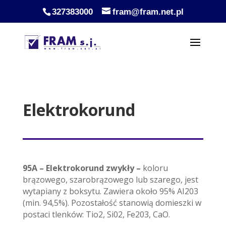
327383000
fram@fram.net.pl
Elektrokorund
95A – Elektrokorund zwykły –
koloru
brązowego, szarobrązowego lub szarego, jest
wytapiany z boksytu. Zawiera około 95% AI203
(min. 94,5%). Pozostałość stanowią domieszki w
postaci tlenków: Tio2, Si02, Fe203, CaO.