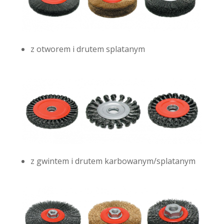
z otworem i drutem splatanym
z gwintem i drutem karbowanym/splatanym