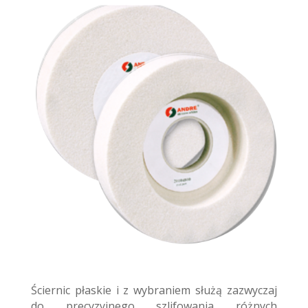
Ściernic płaskie i z wybraniem służą zazwyczaj
do precyzyjnego szlifowania różnych