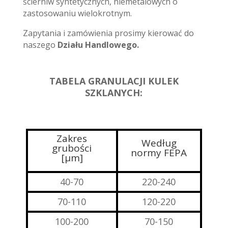
ścierniw syntetycznych, niemetalowych o
zastosowaniu wielokrotnym.
Zapytania i zamówienia prosimy kierować do
naszego
Działu Handlowego.
TABELA GRANULACJI KULEK
SZKLANYCH:
Zakres
Według
grubości
normy FEPA
[μm]
40-70
220-240
70-110
120-220
100-200
70-150