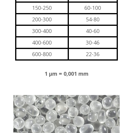
150-250
60-100
200-300
54-80
300-400
40-60
400-600
30-46
600-800
22-36
1 μm = 0,001 mm