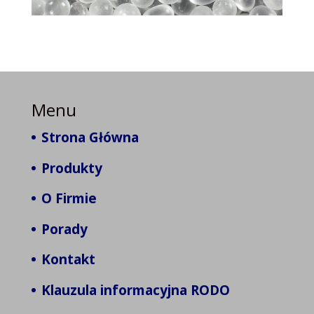
Menu
Strona Główna
Produkty
O Firmie
Porady
Kontakt
Klauzula informacyjna RODO