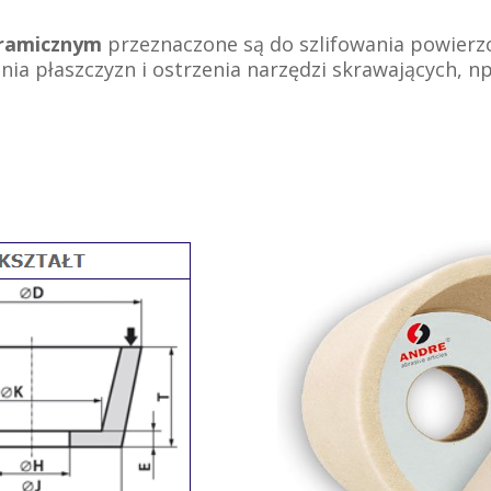
eramicznym
przeznaczone są do szlifowania powierzch
ania płaszczyzn i ostrzenia narzędzi skrawających, n