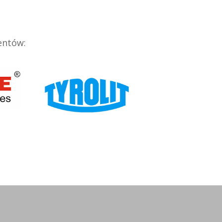
entów: