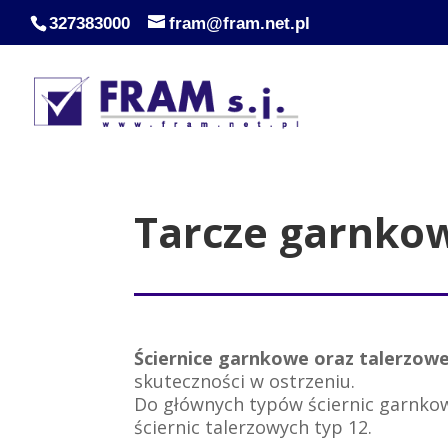
327383000
fram@fram.net.pl
Tarcze garnkow
Ściernice garnkowe oraz talerzow
skuteczności w ostrzeniu.
Do głównych typów ściernic garnkow
ściernic talerzowych typ 12.