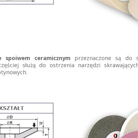
ze spoiwem ceramicznym
przeznaczone są do sz
częściej służą do ostrzenia narzędzi skrawających
lotynowych.