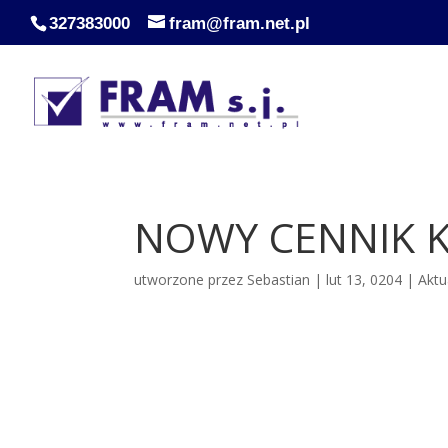
327383000
fram@fram.net.pl
NOWY CENNIK K
utworzone przez
Sebastian
|
lut 13, 0204
|
Aktu